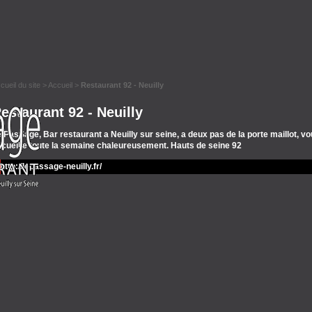
cueil du site
>
Accueil
>
Restaurant 92 - Neuilly
estaurant 92 - Neuilly
 PasSage, Bar restaurant a Neuilly sur seine, a deux pas de la porte maillot, v
cueille toute la semaine chaleureusement. Hauts de seine 92
http://lepassage-neuilly.fr/