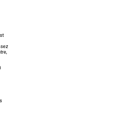
st
nsez
tre,
0
es