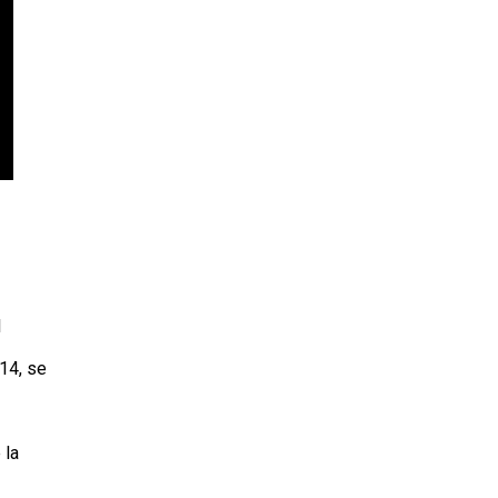
l
014, se
 la