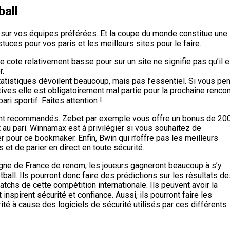
ball
t sur vos équipes préférées. Et la coupe du monde constitue une
tuces pour vos paris et les meilleurs sites pour le faire.
une cote relativement basse pour sur un site ne signifie pas qu’il e
r.
tatistiques dévoilent beaucoup, mais pas l’essentiel. Si vous pe
ves elle est obligatoirement mal partie pour la prochaine rencon
ri sportif. Faites attention !
ment recommandés. Zebet par exemple vous offre un bonus de 20
 au pari. Winnamax est à privilégier si vous souhaitez de
 pour ce bookmaker. Enfin, Bwin qui n’offre pas les meilleurs
et de parier en direct en toute sécurité.
gne de France de renom, les joueurs gagneront beaucoup à s’y
ball. Ils pourront donc faire des prédictions sur les résultats d
chs de cette compétition internationale. Ils peuvent avoir la
nspirent sécurité et confiance. Aussi, ils pourront faire les
té à cause des logiciels de sécurité utilisés par ces différents